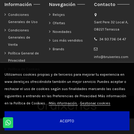
Información
Navegación
Contacto
Condiciones
Relojes
Generales de Uso
Sant Pere 32 Local A,
Ofertas
08221 Terrassa
Condiciones
Novedades
Generales de
34 93 736 04 47
Los más vendidos
Venta
Brands
Política General de
info@bruixeries.com
Privacidad
Política de Cookies
Utilizamos cookies propias y de terceros para mejorar tu experiencia en
Contáctanos
www.dereloj.es ofreciéndote también un mejor servicio. Puedes aceptar o
rechazar el uso de cookies según sus finalidades marcando las casillas
siguientes o entrando en las Preferencias de Privacidad. Más información
en la Política de Cookies.
Más información
Gestionar cookies
ACEPTO