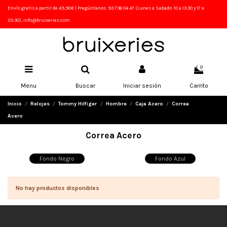
Envío gratis a partir de 49,90€ | Pregúntanos: 93 736 04 47 (Lunes a Sabado: 10 a 13:30 y 17 a
20:30), info@bruixeries.com
0
Menu
Buscar
Iniciar sesión
Carrito
Inicio
Relojes
Tommy Hilfiger
Hombre
Caja Acero
Correa
Acero
Correa Acero
Fondo Negro
Fondo Azul
No hay productos disponibles