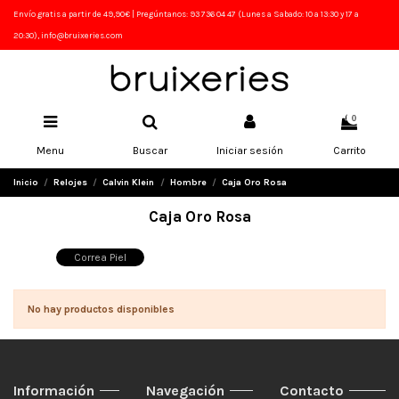
Envío gratis a partir de 49,90€ | Pregúntanos: 93 736 04 47 (Lunes a Sabado: 10 a 13:30 y 17 a
20:30), info@bruixeries.com
0
Menu
Buscar
Iniciar sesión
Carrito
Inicio
Relojes
Calvin Klein
Hombre
Caja Oro Rosa
Caja Oro Rosa
Correa Piel
No hay productos disponibles
Información
Navegación
Contacto