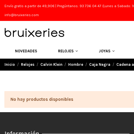
Envío gratis a partir de 49,90€ | Pregúntanos: 93 736 04 47 (Lunes a Sabado: 10
info@bruixeries.com
NOVEDADES
RELOJES
JOYAS
Inicio
Relojes
Calvin Klein
Hombre
Caja Negra
Cadena a
No hay productos disponibles
Información