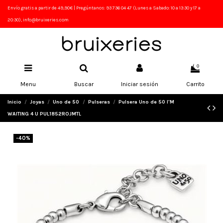
Envío gratis a partir de 49,90€ | Pregúntanos: 93 736 04 47 (Lunes a Sabado: 10 a 13:30 y 17 a
20:30), info@bruixeries.com
0
Menu
Buscar
Iniciar sesión
Carrito
Inicio
Joyas
Uno de 50
Pulseras
Pulsera Uno de 50 I'M
WAITING 4 U PUL1852ROJMTL
-40%