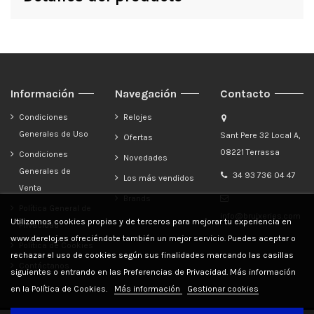
Información
Navegación
Contacto
Condiciones
Relojes
Generales de Uso
Sant Pere 32 Local A,
Ofertas
08221 Terrassa
Condiciones
Novedades
Generales de
34 93 736 04 47
Los más vendidos
Venta
Brands
Política General de
info@bruixeries.com
Utilizamos cookies propias y de terceros para mejorar tu experiencia en
Privacidad
www.dereloj.es ofreciéndote también un mejor servicio. Puedes aceptar o
Política de Cookies
rechazar el uso de cookies según sus finalidades marcando las casillas
Contáctanos
siguientes o entrando en las Preferencias de Privacidad. Más información
en la Política de Cookies.
Más información
Gestionar cookies